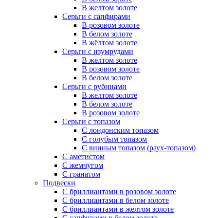
В желтом золоте
Серьги с сапфирами
В розовом золоте
В белом золоте
В жёлтом золоте
Серьги с изумрудами
В желтом золоте
В розовом золоте
В белом золоте
Серьги с рубинами
В желтом золоте
В белом золоте
В розовом золоте
Серьги с топазом
С лондонским топазом
С голубым топазом
С винным топазом (раух-топазом)
С аметистом
С жемчугом
С гранатом
Подвески
С бриллиантами в розовом золоте
С бриллиантами в белом золоте
С бриллиантами в желтом золоте
С сапфирами в белом золоте