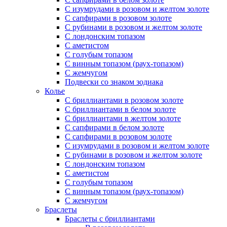
С изумрудами в розовом и желтом золоте
С сапфирами в розовом золоте
С рубинами в розовом и желтом золоте
С лондонским топазом
С аметистом
С голубым топазом
С винным топазом (раух-топазом)
С жемчугом
Подвески со знаком зодиака
Колье
С бриллиантами в розовом золоте
С бриллиантами в белом золоте
С бриллиантами в желтом золоте
С сапфирами в белом золоте
С сапфирами в розовом золоте
С изумрудами в розовом и желтом золоте
С рубинами в розовом и желтом золоте
С лондонским топазом
С аметистом
С голубым топазом
С винным топазом (раух-топазом)
С жемчугом
Браслеты
Браслеты с бриллиантами