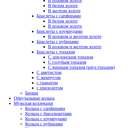
В розовом золоте
В белом золоте
В желтом золоте
Браслеты с сапфирами
В белом золоте
В розовом золоте
Браслеты с изумрудами
В розовом и желтом золоте
Браслеты с рубинами
В розовом и желтом золоте
Браслеты с топазом
С лондонским топазом
С голубым топазом
С винным топазом (раух-топазом)
С аметистом
С жемчугом
с гранатом
с хризолитом
Броши
Обручальные кольца
Мужская коллекция
Кольца с сапфирами
Кольца с бриллиантами
Кольца с изумрудами
Кольца с рубинами