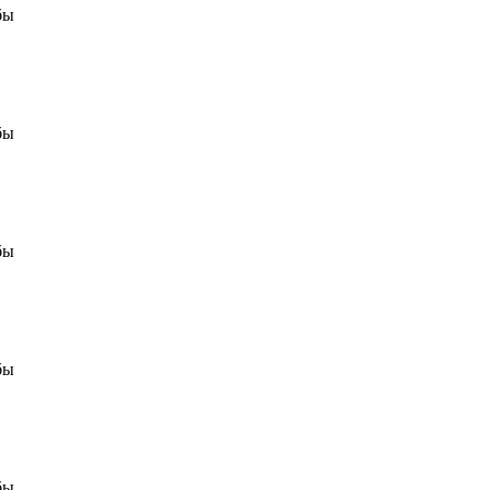
бы
бы
бы
бы
бы