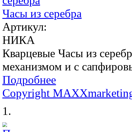
Часы из серебра
Артикул:
НИКА
Кварцевые Часы из сереб
механизмом и с сапфиров
Подробнее
Copyright MAXXmarketin