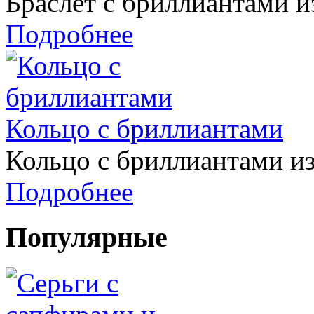
Браслет с бриллиантами и
Подробнее
Кольцо с бриллиантами
Кольцо с бриллиантами из
Подробнее
Популярные