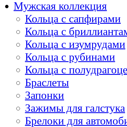
Мужская коллекция
Кольца с сапфирами
Кольца с бриллианта
Кольца с изумрудами
Кольца с рубинами
Кольца с полудраго
Браслеты
Запонки
Зажимы для галстука
Брелоки для автомоб