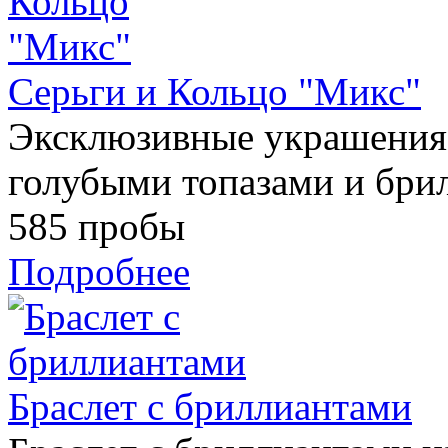
Серьги и Кольцо "Микс"
Эксклюзивные украшения 
голубыми топазами и брил
585 пробы
Подробнее
Браслет с бриллиантами