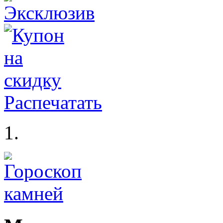
Распечатать