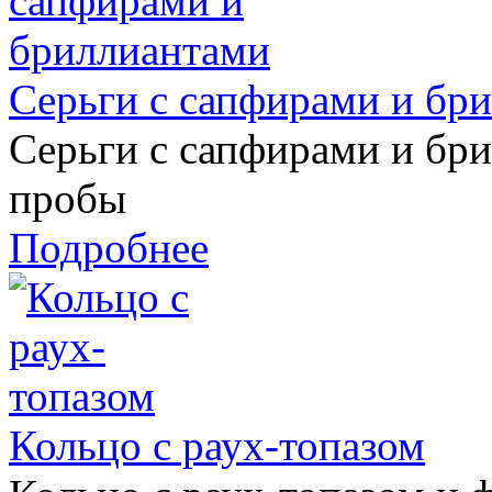
Серьги с сапфирами и бр
Серьги с сапфирами и бри
пробы
Подробнее
Кольцо с раух-топазом