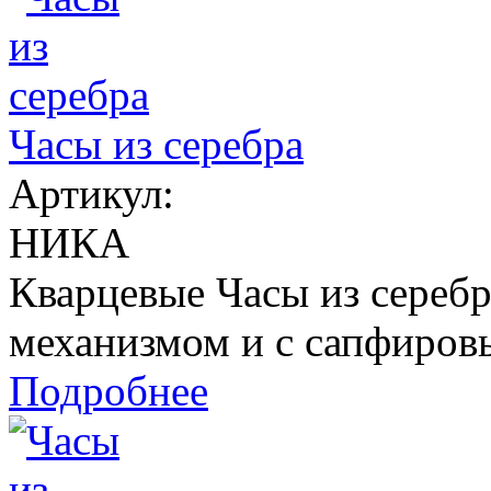
Часы из серебра
Артикул:
НИКА
Кварцевые Часы из сереб
механизмом и с сапфиров
Подробнее