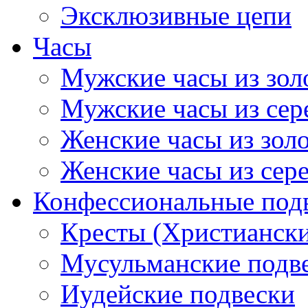
Эксклюзивные цепи
Часы
Мужские часы из зол
Мужские часы из сер
Женские часы из зол
Женские часы из сер
Конфессиональные под
Кресты (Христиански
Мусульманские подв
Иудейские подвески