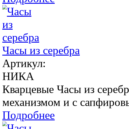
Часы из серебра
Артикул:
НИКА
Кварцевые Часы из сереб
механизмом и с сапфиров
Подробнее