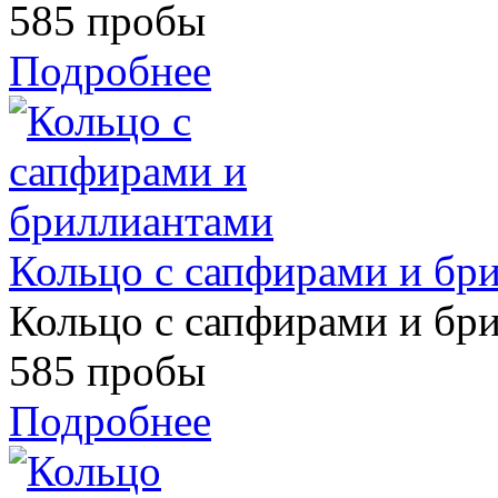
585 пробы
Подробнее
Кольцо с сапфирами и бр
Кольцо с сапфирами и бри
585 пробы
Подробнее