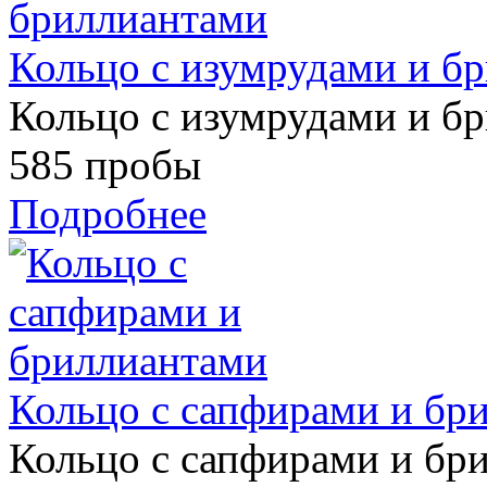
Кольцо с изумрудами и б
Кольцо с изумрудами и бр
585 пробы
Подробнее
Кольцо с сапфирами и бр
Кольцо с сапфирами и бри