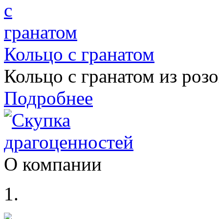
Кольцо с гранатом
Кольцо с гранатом из роз
Подробнее
О компании