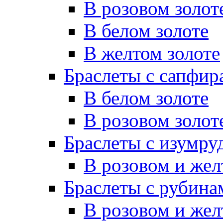
В розовом золот
В белом золоте
В желтом золоте
Браслеты с сапфир
В белом золоте
В розовом золот
Браслеты с изумру
В розовом и жел
Браслеты с рубина
В розовом и жел