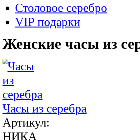
Столовое серебро
VIP подарки
Женские часы из се
Часы из серебра
Артикул:
НИКА