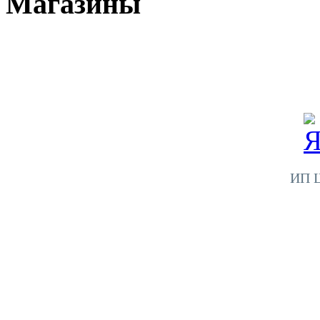
Магазины
ИП Ш