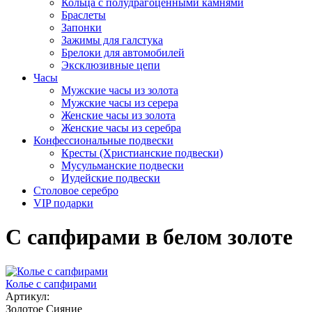
Кольца с полудрагоценными камнями
Браслеты
Запонки
Зажимы для галстука
Брелоки для автомобилей
Эксклюзивные цепи
Часы
Мужские часы из золота
Мужские часы из серера
Женские часы из золота
Женские часы из серебра
Конфессиональные подвески
Кресты (Христианские подвески)
Мусульманские подвески
Иудейские подвески
Столовое серебро
VIP подарки
С сапфирами в белом золоте
Колье с сапфирами
Артикул:
Золотое Сияние