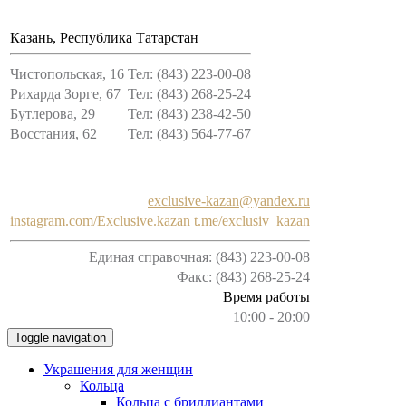
Казань, Республика Татарстан
Чистопольская, 16
Тел: (843) 223-00-08
Рихарда Зорге, 67
Тел: (843) 268-25-24
Бутлерова, 29
Тел: (843) 238-42-50
Восстания, 62
Тел: (843) 564-77-67
exclusive-kazan@yandex.ru
instagram.com/Exclusive.kazan
t.me/exclusiv_kazan
Единая справочная: (843) 223-00-08
Факс: (843) 268-25-24
Время работы
10:00 - 20:00
Toggle navigation
Украшения для женщин
Кольца
Кольца с бриллиантами