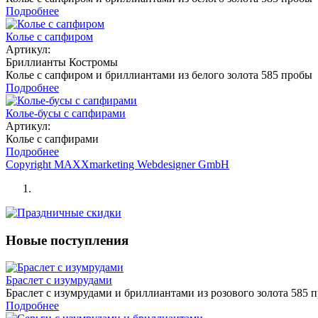
Подробнее
Колье с сапфиром
Артикул:
Бриллианты Костромы
Колье с сапфиром и бриллиантами из белого золота 585 пробы
Подробнее
Колье-бусы с сапфирами
Артикул:
Колье с сапфирами
Подробнее
Copyright MAXXmarketing Webdesigner GmbH
Новые поступления
Браслет с изумрудами
Браслет с изумрудами и бриллиантами из розового золота 585 
Подробнее