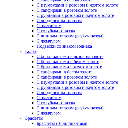
С изумрудами в розовом и желтом золоте
С сапфирами в розовом золоте
С рубинами в розовом и желтом золоте
С лондонским топазом
С аметистом
С голубым топазом
С винным топазом (раух-топазом)
С жемчугом
Подвески со знаком зодиака
Колье
С бриллиантами в розовом золоте
С бриллиантами в белом золоте
С бриллиантами в желтом золоте
С сапфирами в белом золоте
С сапфирами в розовом золоте
С изумрудами в розовом и желтом золоте
С рубинами в розовом и желтом золоте
С лондонским топазом
С аметистом
С голубым топазом
С винным топазом (раух-топазом)
С жемчугом
Браслеты
Браслеты с бриллиантами