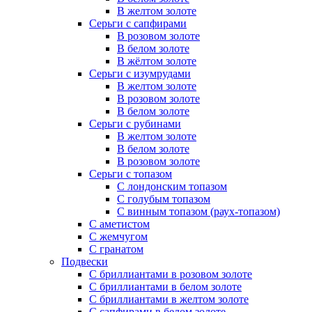
В желтом золоте
Серьги с сапфирами
В розовом золоте
В белом золоте
В жёлтом золоте
Серьги с изумрудами
В желтом золоте
В розовом золоте
В белом золоте
Серьги с рубинами
В желтом золоте
В белом золоте
В розовом золоте
Серьги с топазом
С лондонским топазом
С голубым топазом
С винным топазом (раух-топазом)
С аметистом
С жемчугом
С гранатом
Подвески
С бриллиантами в розовом золоте
С бриллиантами в белом золоте
С бриллиантами в желтом золоте
С сапфирами в белом золоте