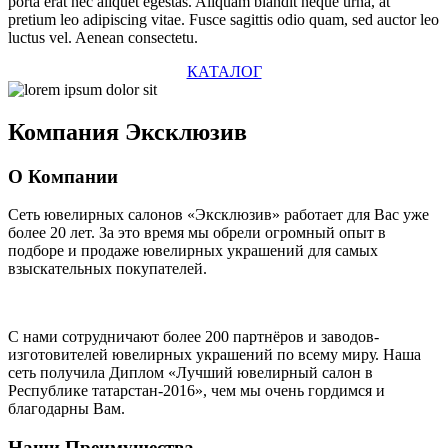
porta erat nec aliquet egestas. Aliquam blandit neque urna, at
pretium leo adipiscing vitae. Fusce sagittis odio quam, sed auctor leo
luctus vel. Aenean consectetu.
КАТАЛОГ
Компания
Эксклюзив
О Компании
Сеть ювелирных салонов «Эксклюзив» работает для Вас уже
более 20 лет
. За это время мы обрели огромный опыт в
подборе и продаже ювелирных украшений для самых
взыскательных покупателей.
С нами сотрудничают
более 200 партнёров
и заводов-
изготовителей ювелирных украшений по всему миру. Наша
сеть получила Диплом
«Лучший ювелирный салон в
Республике татарстан-2016»
, чем мы очень гордимся и
благодарны Вам.
Наши Преимущества