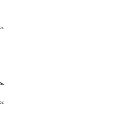
обы
обы
обы