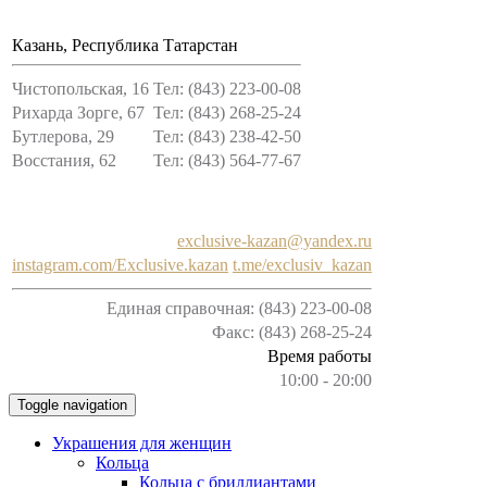
Казань, Республика Татарстан
Чистопольская, 16
Тел: (843) 223-00-08
Рихарда Зорге, 67
Тел: (843) 268-25-24
Бутлерова, 29
Тел: (843) 238-42-50
Восстания, 62
Тел: (843) 564-77-67
exclusive-kazan@yandex.ru
instagram.com/Exclusive.kazan
t.me/exclusiv_kazan
Единая справочная: (843) 223-00-08
Факс: (843) 268-25-24
Время работы
10:00 - 20:00
Toggle navigation
Украшения для женщин
Кольца
Кольца с бриллиантами