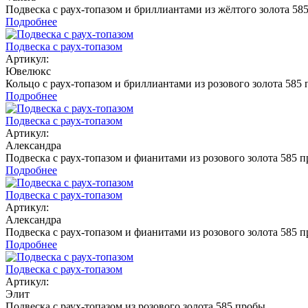
Подвеска с раух-топазом и бриллиантами из жёлтого золота 58
Подробнее
Подвеска с раух-топазом
Артикул:
Ювелюкс
Кольцо с раух-топазом и бриллиантами из розового золота 585
Подробнее
Подвеска с раух-топазом
Артикул:
Александра
Подвеска с раух-топазом и фианитами из розового золота 585 
Подробнее
Подвеска с раух-топазом
Артикул:
Александра
Подвеска с раух-топазом и фианитами из розового золота 585 
Подробнее
Подвеска с раух-топазом
Артикул:
Элит
Подвеска с раух-топазом из розового золота 585 пробы