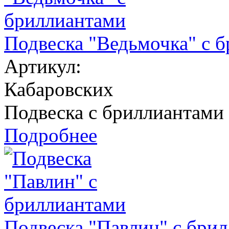
Подвеска "Ведьмочка" с 
Артикул:
Кабаровских
Подвеска с бриллиантами 
Подробнее
Подвеска "Павлин" с бри