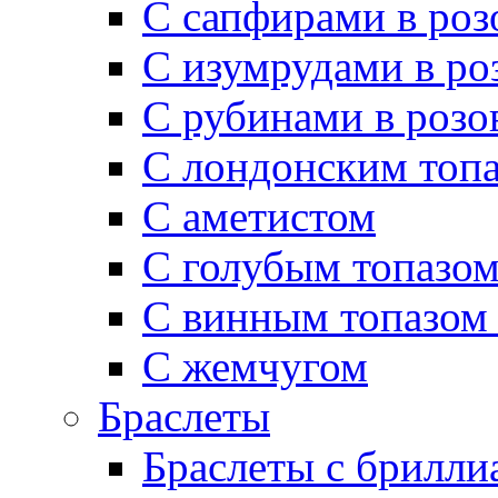
С сапфирами в роз
С изумрудами в ро
С рубинами в розо
С лондонским топ
С аметистом
С голубым топазо
С винным топазом 
С жемчугом
Браслеты
Браслеты с брилли