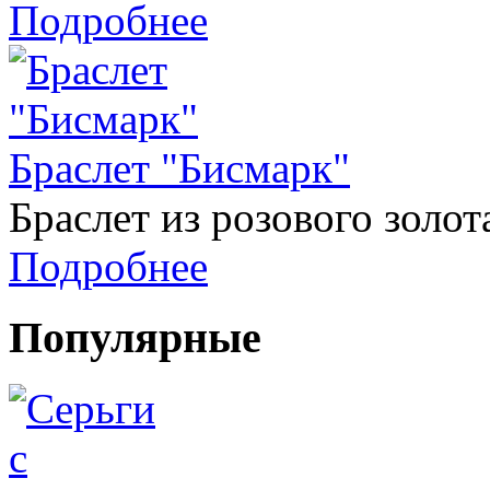
Подробнее
Браслет "Бисмарк"
Браслет из розового золо
Подробнее
Популярные