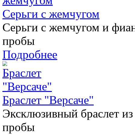
Серьги с жемчугом
Серьги с жемчугом и фиан
пробы
Подробнее
Браслет "Версаче"
Эксклюзивный браслет из 
пробы