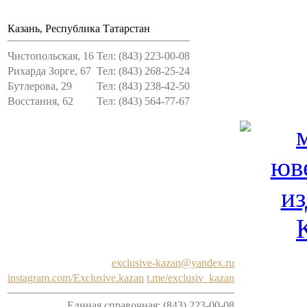
Казань, Республика Татарстан
Чистопольская, 16
Тел: (843) 223-00-08
Рихарда Зорге, 67
Тел: (843) 268-25-24
Бутлерова, 29
Тел: (843) 238-42-50
Восстания, 62
Тел: (843) 564-77-67
exclusive-kazan@yandex.ru
instagram.com/Exclusive.kazan
t.me/exclusiv_kazan
Единая справочная: (843) 223-00-08