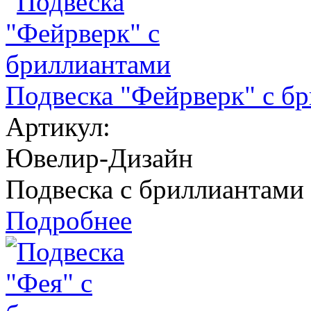
Подвеска "Фейрверк" с б
Артикул:
Ювелир-Дизайн
Подвеска с бриллиантами 
Подробнее