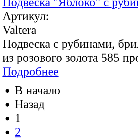
Подвеска "Яблоко" с руб
Артикул:
Valtera
Подвеска с рубинами, бр
из розового золота 585 п
Подробнее
В начало
Назад
1
2