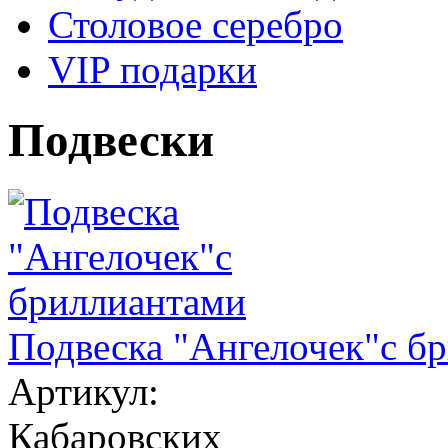
Столовое серебро
VIP подарки
Подвески
Подвеска "Ангелочек"с б
Артикул:
Кабаровских