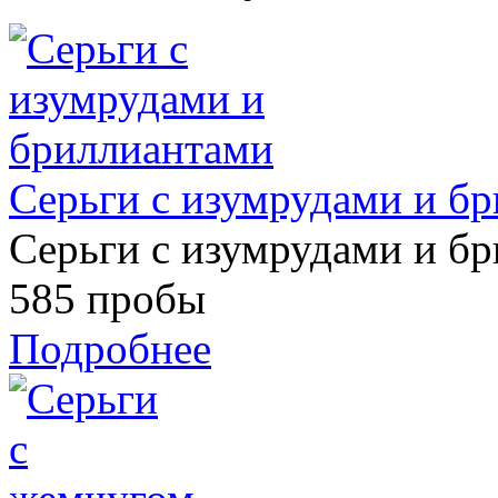
Серьги с изумрудами и б
Серьги с изумрудами и бр
585 пробы
Подробнее