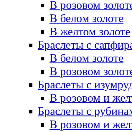
В розовом золот
В белом золоте
В желтом золоте
Браслеты с сапфир
В белом золоте
В розовом золот
Браслеты с изумру
В розовом и жел
Браслеты с рубина
В розовом и жел