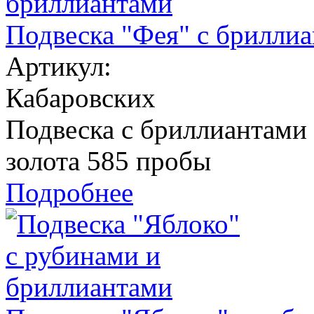
Подвеска "Фея" с брилли
Артикул:
Кабаровских
Подвеска с бриллиантами 
золота 585 пробы
Подробнее