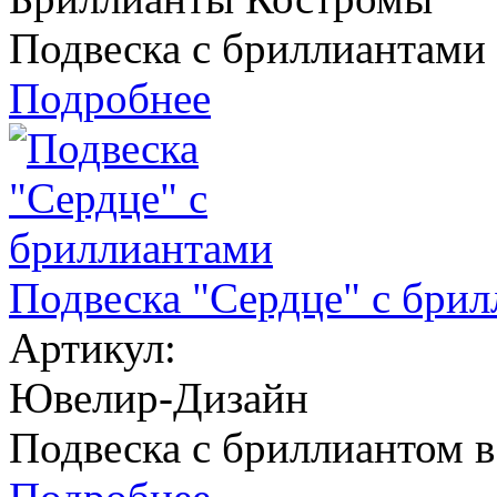
Подвеска с бриллиантами 
Подробнее
Подвеска "Сердце" с бри
Артикул:
Ювелир-Дизайн
Подвеска с бриллиантом в