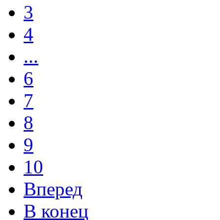
3
4
...
6
7
8
9
10
Вперед
В конец