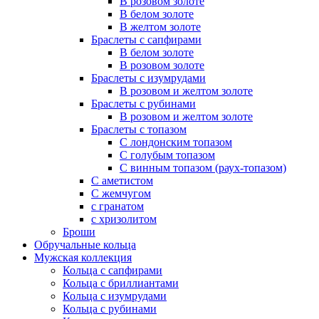
В розовом золоте
В белом золоте
В желтом золоте
Браслеты с сапфирами
В белом золоте
В розовом золоте
Браслеты с изумрудами
В розовом и желтом золоте
Браслеты с рубинами
В розовом и желтом золоте
Браслеты с топазом
С лондонским топазом
С голубым топазом
С винным топазом (раух-топазом)
С аметистом
С жемчугом
с гранатом
с хризолитом
Броши
Обручальные кольца
Мужская коллекция
Кольца с сапфирами
Кольца с бриллиантами
Кольца с изумрудами
Кольца с рубинами