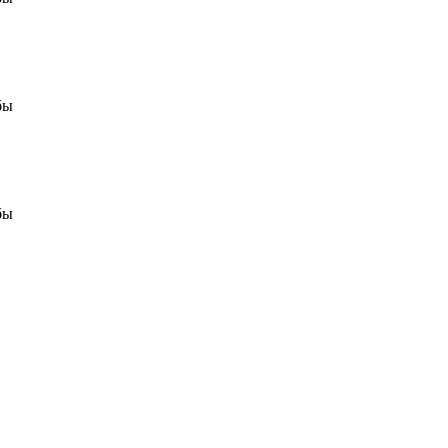
бы
бы