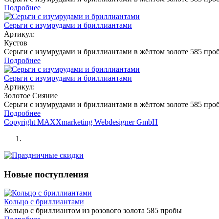
Подробнее
Серьги с изумрудами и бриллиантами
Артикул:
Кустов
Серьги с изумрудами и бриллиантами в жёлтом золоте 585 про
Подробнее
Серьги с изумрудами и бриллиантами
Артикул:
Золотое Сияние
Серьги с изумрудами и бриллиантами в жёлтом золоте 585 про
Подробнее
Copyright MAXXmarketing Webdesigner GmbH
Новые поступления
Кольцо с бриллиантами
Кольцо с бриллиантом из розового золота 585 пробы