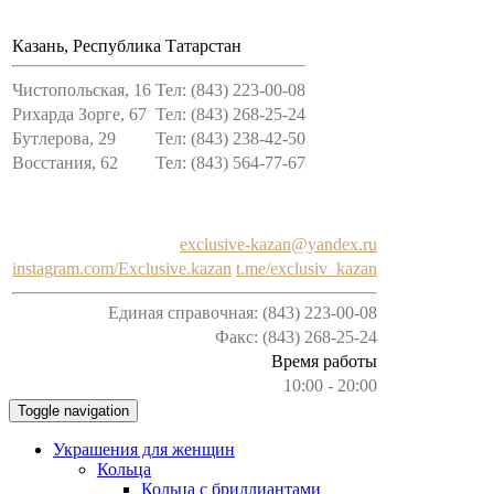
Казань, Республика Татарстан
Чистопольская, 16
Тел: (843) 223-00-08
Рихарда Зорге, 67
Тел: (843) 268-25-24
Бутлерова, 29
Тел: (843) 238-42-50
Восстания, 62
Тел: (843) 564-77-67
exclusive-kazan@yandex.ru
instagram.com/Exclusive.kazan
t.me/exclusiv_kazan
Единая справочная: (843) 223-00-08
Факс: (843) 268-25-24
Время работы
10:00 - 20:00
Toggle navigation
Украшения для женщин
Кольца
Кольца с бриллиантами