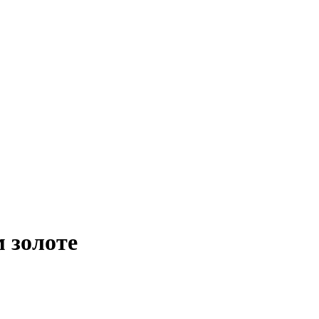
 золоте