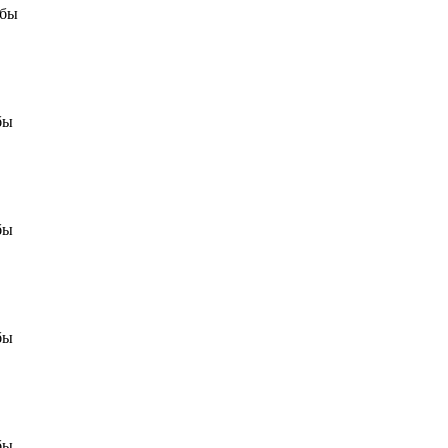
обы
бы
бы
бы
бы