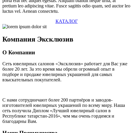
porta erat nec aliquet egestas. Aliquam blandit neque urna, at
pretium leo adipiscing vitae. Fusce sagittis odio quam, sed auctor leo
luctus vel. Aenean consectetu.
КАТАЛОГ
Компания
Эксклюзив
О Компании
Сеть ювелирных салонов «Эксклюзив» работает для Вас уже
более 20 лет
. За это время мы обрели огромный опыт в
подборе и продаже ювелирных украшений для самых
взыскательных покупателей.
С нами сотрудничают
более 200 партнёров
и заводов-
изготовителей ювелирных украшений по всему миру. Наша
сеть получила Диплом
«Лучший ювелирный салон в
Республике татарстан-2016»
, чем мы очень гордимся и
благодарны Вам.
Наши Преимущества