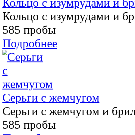
Кольцо с изумрудами и б
Кольцо с изумрудами и бр
585 пробы
Подробнее
Серьги с жемчугом
Серьги с жемчугом и брил
585 пробы