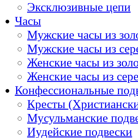
Эксклюзивные цепи
Часы
Мужские часы из зол
Мужские часы из сер
Женские часы из зол
Женские часы из сер
Конфессиональные под
Кресты (Христиански
Мусульманские подв
Иудейские подвески