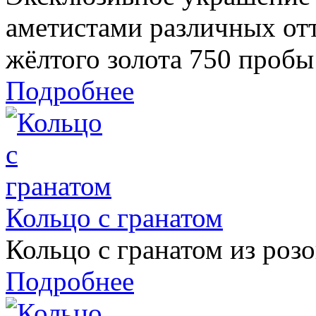
аметистами различных от
жёлтого золота 750 пробы
Подробнее
Кольцо с гранатом
Кольцо с гранатом из роз
Подробнее