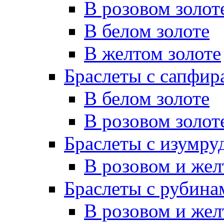
В розовом золот
В белом золоте
В желтом золоте
Браслеты с сапфир
В белом золоте
В розовом золот
Браслеты с изумру
В розовом и жел
Браслеты с рубина
В розовом и жел