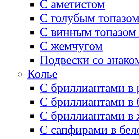
С аметистом
С голубым топазо
С винным топазом 
С жемчугом
Подвески со знако
Колье
С бриллиантами в 
С бриллиантами в 
С бриллиантами в 
С сапфирами в бел