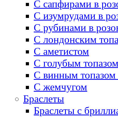
С сапфирами в роз
С изумрудами в ро
С рубинами в розо
С лондонским топ
С аметистом
С голубым топазо
С винным топазом 
С жемчугом
Браслеты
Браслеты с брилли