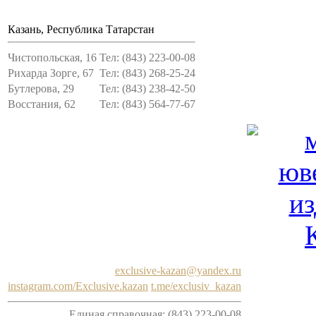
Казань, Республика Татарстан
Чистопольская, 16
Тел: (843) 223-00-08
Рихарда Зорге, 67
Тел: (843) 268-25-24
Бутлерова, 29
Тел: (843) 238-42-50
Восстания, 62
Тел: (843) 564-77-67
exclusive-kazan@yandex.ru
instagram.com/Exclusive.kazan
t.me/exclusiv_kazan
Единая справочная: (843) 223-00-08