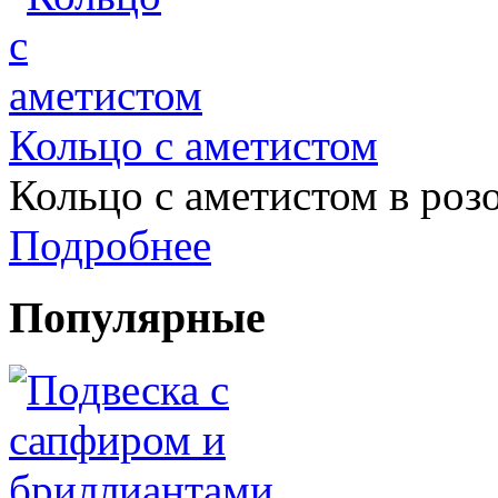
Кольцо с аметистом
Кольцо с аметистом в роз
Подробнее
Популярные