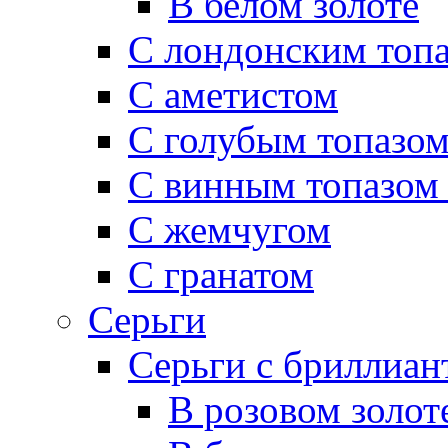
В белом золоте
С лондонским топ
С аметистом
C голубым топазо
С винным топазом 
С жемчугом
С гранатом
Серьги
Серьги с бриллиан
В розовом золот