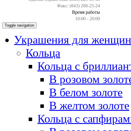
Факс: (843) 268-25-24
Время работы
10:00 - 20:00
Toggle navigation
Украшения для женщи
Кольца
Кольца с бриллиан
В розовом золот
В белом золоте
В желтом золоте
Кольца с сапфирам