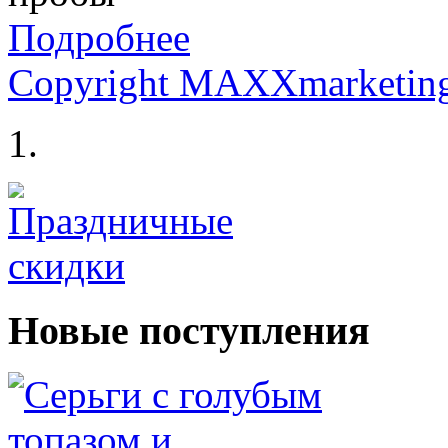
Подробнее
Copyright MAXXmarketin
Новые поступления