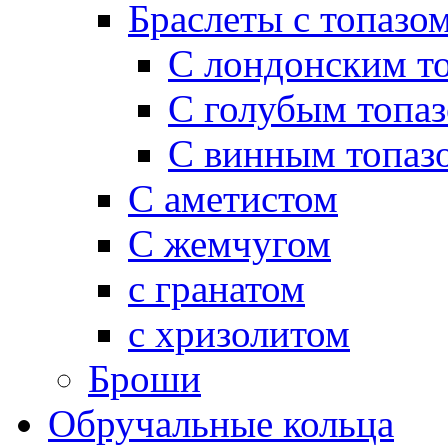
Браслеты с топазо
С лондонским т
С голубым топа
С винным топазо
С аметистом
С жемчугом
с гранатом
с хризолитом
Броши
Обручальные кольца