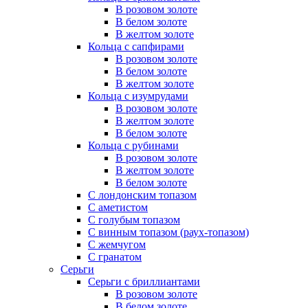
В розовом золоте
В белом золоте
В желтом золоте
Кольца с сапфирами
В розовом золоте
В белом золоте
В желтом золоте
Кольца с изумрудами
В розовом золоте
В желтом золоте
В белом золоте
Кольца с рубинами
В розовом золоте
В желтом золоте
В белом золоте
С лондонским топазом
С аметистом
C голубым топазом
С винным топазом (раух-топазом)
С жемчугом
С гранатом
Серьги
Серьги с бриллиантами
В розовом золоте
В белом золоте