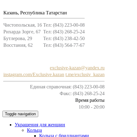
Казань, Республика Татарстан
Чистопольская, 16
Тел: (843) 223-00-08
Рихарда Зорге, 67
Тел: (843) 268-25-24
Бутлерова, 29
Тел: (843) 238-42-50
Восстания, 62
Тел: (843) 564-77-67
exclusive-kazan@yandex.ru
instagram.com/Exclusive.kazan
t.me/exclusiv_kazan
Единая справочная: (843) 223-00-08
Факс: (843) 268-25-24
Время работы
10:00 - 20:00
Toggle navigation
Украшения для женщин
Кольца
Кольца с бриллиантами