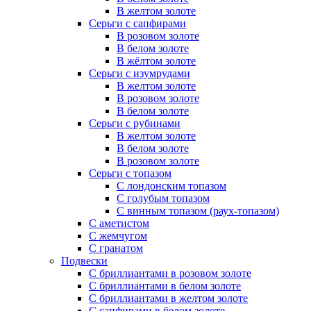
В желтом золоте
Серьги с сапфирами
В розовом золоте
В белом золоте
В жёлтом золоте
Серьги с изумрудами
В желтом золоте
В розовом золоте
В белом золоте
Серьги с рубинами
В желтом золоте
В белом золоте
В розовом золоте
Серьги с топазом
С лондонским топазом
С голубым топазом
С винным топазом (раух-топазом)
С аметистом
С жемчугом
С гранатом
Подвески
С бриллиантами в розовом золоте
С бриллиантами в белом золоте
С бриллиантами в желтом золоте
С сапфирами в белом золоте