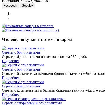
Восстания, 62
(843) 564-77-67
Facebook
Google+
Что еще покупают с этим товаром
Серьги с бриллиантами
Серьги с бриллиантами из жёлтого золота 585 пробы
Подробнее
Серьги с бриллиантами
Серьги с белыми и коньячными бриллиантами из жёлтого золо
Подробнее
Серьги с бриллиантами
Серьги с коричневыми и белыми бриллиантами из жёлтого зол
Подробнее
Серьги с сапфирами и бриллиантами