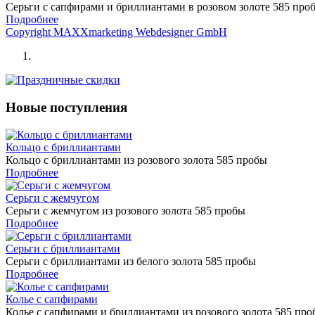
Серьги с сапфирами и бриллиантами в розовом золоте 585 про
Подробнее
Copyright MAXXmarketing Webdesigner GmbH
Новые поступления
Кольцо с бриллиантами
Кольцо с бриллиантами из розового золота 585 пробы
Подробнее
Серьги с жемчугом
Серьги с жемчугом из розового золота 585 пробы
Подробнее
Серьги с бриллиантами
Серьги с бриллиантами из белого золота 585 пробы
Подробнее
Колье с сапфирами
Колье с сапфирами и бриллиантами из розового золота 585 пр