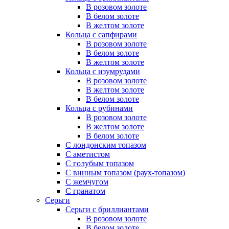
В розовом золоте
В белом золоте
В желтом золоте
Кольца с сапфирами
В розовом золоте
В белом золоте
В желтом золоте
Кольца с изумрудами
В розовом золоте
В желтом золоте
В белом золоте
Кольца с рубинами
В розовом золоте
В желтом золоте
В белом золоте
С лондонским топазом
С аметистом
C голубым топазом
С винным топазом (раух-топазом)
С жемчугом
С гранатом
Серьги
Серьги с бриллиантами
В розовом золоте
В белом золоте