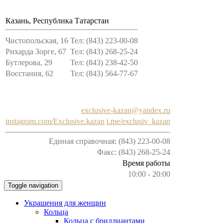
Казань, Республика Татарстан
Чистопольская, 16
Тел: (843) 223-00-08
Рихарда Зорге, 67
Тел: (843) 268-25-24
Бутлерова, 29
Тел: (843) 238-42-50
Восстания, 62
Тел: (843) 564-77-67
exclusive-kazan@yandex.ru
instagram.com/Exclusive.kazan
t.me/exclusiv_kazan
Единая справочная: (843) 223-00-08
Факс: (843) 268-25-24
Время работы
10:00 - 20:00
Toggle navigation
Украшения для женщин
Кольца
Кольца с бриллиантами