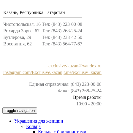
Казань, Республика Татарстан
Чистопольская, 16
Тел: (843) 223-00-08
Рихарда Зорге, 67
Тел: (843) 268-25-24
Бутлерова, 29
Тел: (843) 238-42-50
Восстания, 62
Тел: (843) 564-77-67
exclusive-kazan@yandex.ru
instagram.com/Exclusive.kazan
t.me/exclusiv_kazan
Единая справочная: (843) 223-00-08
Факс: (843) 268-25-24
Время работы
10:00 - 20:00
Toggle navigation
Украшения для женщин
Кольца
Кольца с бриллиантами