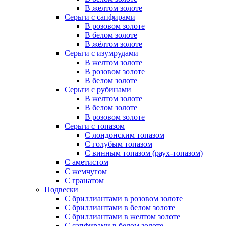
В желтом золоте
Серьги с сапфирами
В розовом золоте
В белом золоте
В жёлтом золоте
Серьги с изумрудами
В желтом золоте
В розовом золоте
В белом золоте
Серьги с рубинами
В желтом золоте
В белом золоте
В розовом золоте
Серьги с топазом
С лондонским топазом
С голубым топазом
С винным топазом (раух-топазом)
С аметистом
С жемчугом
С гранатом
Подвески
С бриллиантами в розовом золоте
С бриллиантами в белом золоте
С бриллиантами в желтом золоте
С сапфирами в белом золоте