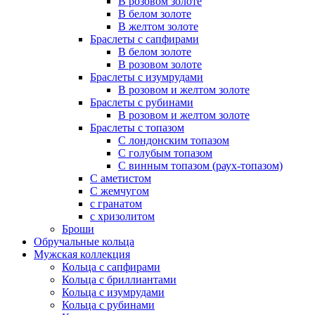
В розовом золоте
В белом золоте
В желтом золоте
Браслеты с сапфирами
В белом золоте
В розовом золоте
Браслеты с изумрудами
В розовом и желтом золоте
Браслеты с рубинами
В розовом и желтом золоте
Браслеты с топазом
С лондонским топазом
С голубым топазом
С винным топазом (раух-топазом)
С аметистом
С жемчугом
с гранатом
с хризолитом
Броши
Обручальные кольца
Мужская коллекция
Кольца с сапфирами
Кольца с бриллиантами
Кольца с изумрудами
Кольца с рубинами