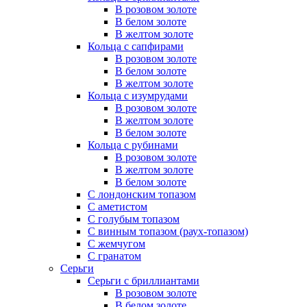
В розовом золоте
В белом золоте
В желтом золоте
Кольца с сапфирами
В розовом золоте
В белом золоте
В желтом золоте
Кольца с изумрудами
В розовом золоте
В желтом золоте
В белом золоте
Кольца с рубинами
В розовом золоте
В желтом золоте
В белом золоте
С лондонским топазом
С аметистом
C голубым топазом
С винным топазом (раух-топазом)
С жемчугом
С гранатом
Серьги
Серьги с бриллиантами
В розовом золоте
В белом золоте