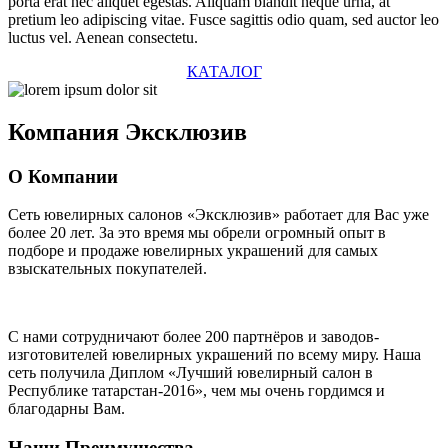
porta erat nec aliquet egestas. Aliquam blandit neque urna, at
pretium leo adipiscing vitae. Fusce sagittis odio quam, sed auctor leo
luctus vel. Aenean consectetu.
КАТАЛОГ
Компания
Эксклюзив
О Компании
Сеть ювелирных салонов «Эксклюзив» работает для Вас уже
более 20 лет
. За это время мы обрели огромный опыт в
подборе и продаже ювелирных украшений для самых
взыскательных покупателей.
С нами сотрудничают
более 200 партнёров
и заводов-
изготовителей ювелирных украшений по всему миру. Наша
сеть получила Диплом
«Лучший ювелирный салон в
Республике татарстан-2016»
, чем мы очень гордимся и
благодарны Вам.
Наши Преимущества