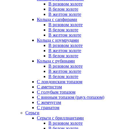
В розовом золоте
В белом золоте
В желтом золоте
Кольца с сапфирами
В розовом золоте
В белом золоте
В желтом золоте
Кольца с изумрудами
В розовом золоте
В желтом золоте
В белом золоте
Кольца с рубинами
В розовом золоте
В желтом золоте
В белом золоте
С лондонским топазом
С аметистом
C голубым топазом
С винным топазом (раух-топазом)
С жемчугом
С гранатом
Серьги
Серьги с бриллиантами
В розовом золоте
В белом золоте