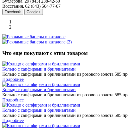
Бутлерова, 29
(843) 238-42-50
Восстания, 62
(843) 564-77-67
Facebook
Google+
Что еще покупают с этим товаром
Кольцо с сапфирами и бриллиантами
Кольцо с сапфирами и бриллиантами из розового золота 585 п
Подробнее
Кольцо с сапфирами и бриллиантами
Кольцо с сапфирами и бриллиантами из розового золота 585 п
Подробнее
Кольцо с сапфирами и бриллиантами
Кольцо с сапфирами и бриллиантами из розового золота 585 п
Подробнее