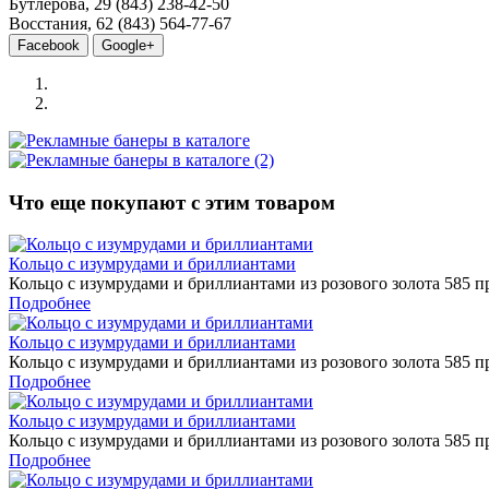
Бутлерова, 29
(843) 238-42-50
Восстания, 62
(843) 564-77-67
Facebook
Google+
Что еще покупают с этим товаром
Кольцо с изумрудами и бриллиантами
Кольцо с изумрудами и бриллиантами из розового золота 585 
Подробнее
Кольцо с изумрудами и бриллиантами
Кольцо с изумрудами и бриллиантами из розового золота 585 
Подробнее
Кольцо с изумрудами и бриллиантами
Кольцо с изумрудами и бриллиантами из розового золота 585 
Подробнее