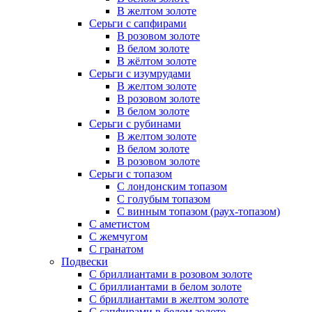
В желтом золоте
Серьги с сапфирами
В розовом золоте
В белом золоте
В жёлтом золоте
Серьги с изумрудами
В желтом золоте
В розовом золоте
В белом золоте
Серьги с рубинами
В желтом золоте
В белом золоте
В розовом золоте
Серьги с топазом
С лондонским топазом
С голубым топазом
С винным топазом (раух-топазом)
С аметистом
С жемчугом
С гранатом
Подвески
С бриллиантами в розовом золоте
С бриллиантами в белом золоте
С бриллиантами в желтом золоте
С сапфирами в белом золоте