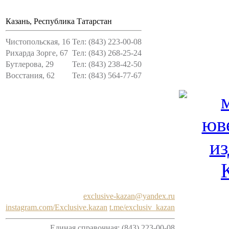
Казань, Республика Татарстан
Чистопольская, 16
Тел: (843) 223-00-08
Рихарда Зорге, 67
Тел: (843) 268-25-24
Бутлерова, 29
Тел: (843) 238-42-50
Восстания, 62
Тел: (843) 564-77-67
exclusive-kazan@yandex.ru
instagram.com/Exclusive.kazan
t.me/exclusiv_kazan
Единая справочная: (843) 223-00-08