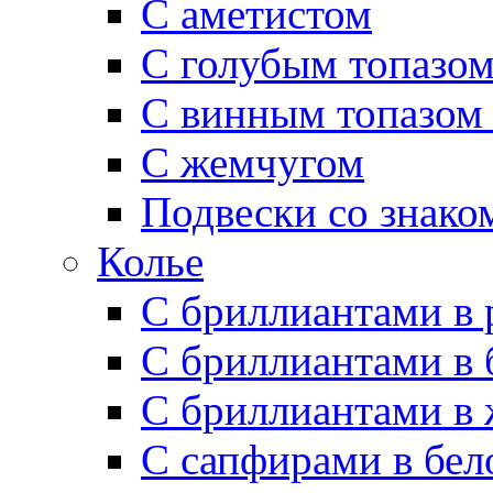
С аметистом
С голубым топазо
С винным топазом 
С жемчугом
Подвески со знако
Колье
С бриллиантами в 
С бриллиантами в 
С бриллиантами в 
С сапфирами в бел