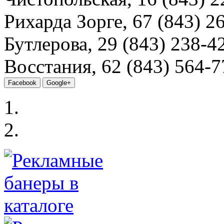
Рихарда Зорге, 67
(843) 2
Бутлерова, 29
(843) 238-4
Восстания, 62
(843) 564-7
Facebook
Google+