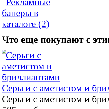
Что еще покупают с эти
Серьги с аметистом и бр
Серьги с аметистом и бри