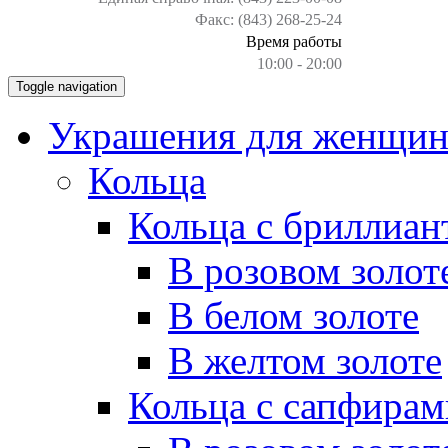
Факс: (843) 268-25-24
Время работы
10:00 - 20:00
Toggle navigation
Украшения для женщи
Кольца
Кольца с бриллиан
В розовом золот
В белом золоте
В желтом золоте
Кольца с сапфирам