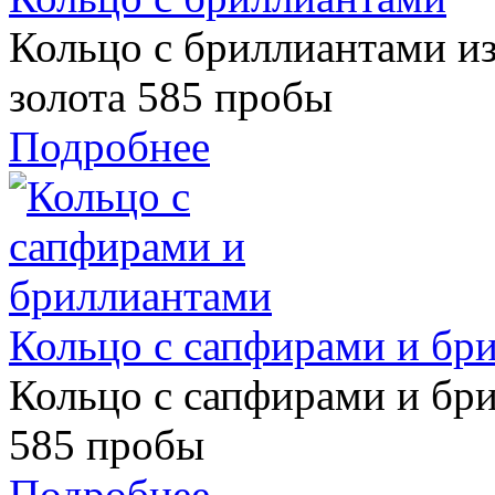
Кольцо с бриллиантами из
золота 585 пробы
Подробнее
Кольцо с сапфирами и бр
Кольцо с сапфирами и бри
585 пробы
Подробнее