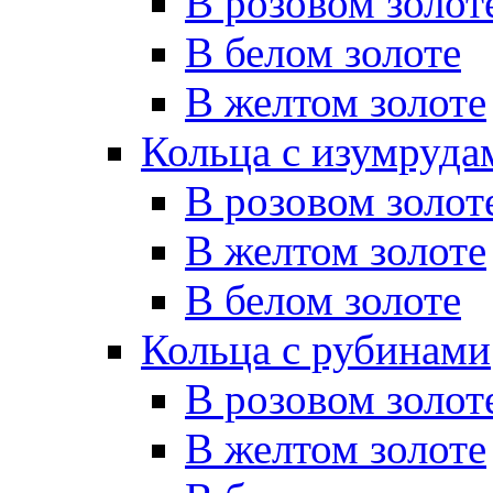
В розовом золот
В белом золоте
В желтом золоте
Кольца с изумруда
В розовом золот
В желтом золоте
В белом золоте
Кольца с рубинами
В розовом золот
В желтом золоте