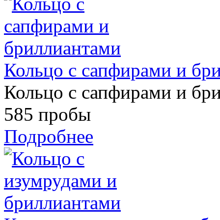
Кольцо с сапфирами и бр
Кольцо с сапфирами и бри
585 пробы
Подробнее