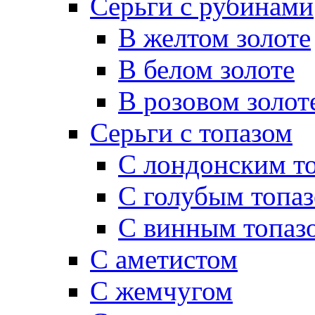
Серьги с рубинами
В желтом золоте
В белом золоте
В розовом золот
Серьги с топазом
С лондонским т
С голубым топа
С винным топазо
С аметистом
С жемчугом