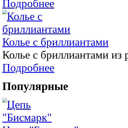
Подробнее
Колье с бриллиантами
Колье с бриллиантами из 
Подробнее
Популярные