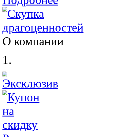
О компании