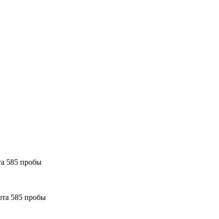
та 585 пробы
ота 585 пробы