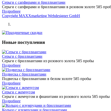
Серьги с сапфирами и бриллиантами
Серьги с сапфирами и бриллиантами в розовом золоте 585 про
Подробнее
Copyright MAXXmarketing Webdesigner GmbH
Новые поступления
Серьги с бриллиантами
Серьги с бриллиантами из розового золота 585 пробы
Подробнее
Подвеска с бриллиантами
Подвеска с бриллиантами в белом золоте 585 пробы
Подробнее
Серьги с жемчугом
Серьги с жемчугом и фианитами из розового золота 585 пробы
Подробнее
Кольцо с изумрудами и бриллиантами