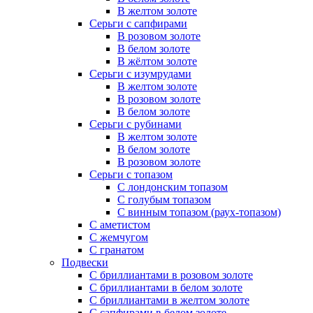
В желтом золоте
Серьги с сапфирами
В розовом золоте
В белом золоте
В жёлтом золоте
Серьги с изумрудами
В желтом золоте
В розовом золоте
В белом золоте
Серьги с рубинами
В желтом золоте
В белом золоте
В розовом золоте
Серьги с топазом
С лондонским топазом
С голубым топазом
С винным топазом (раух-топазом)
С аметистом
С жемчугом
С гранатом
Подвески
С бриллиантами в розовом золоте
С бриллиантами в белом золоте
С бриллиантами в желтом золоте
С сапфирами в белом золоте