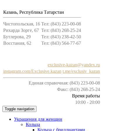
Казань, Республика Татарстан
Чистопольская, 16
Тел: (843) 223-00-08
Рихарда Зорге, 67
Тел: (843) 268-25-24
Бутлерова, 29
Тел: (843) 238-42-50
Восстания, 62
Тел: (843) 564-77-67
exclusive-kazan@yandex.ru
instagram.com/Exclusive.kazan
t.me/exclusiv_kazan
Единая справочная: (843) 223-00-08
Факс: (843) 268-25-24
Время работы
10:00 - 20:00
Toggle navigation
Украшения для женщин
Кольца
Кольца с бриллиантами