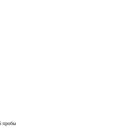
5 пробы