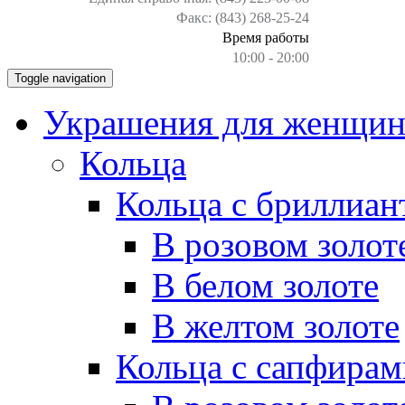
Факс: (843) 268-25-24
Время работы
10:00 - 20:00
Toggle navigation
Украшения для женщи
Кольца
Кольца с бриллиан
В розовом золот
В белом золоте
В желтом золоте
Кольца с сапфирам