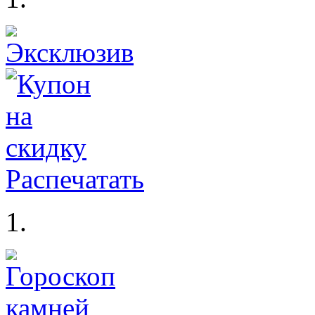
Распечатать