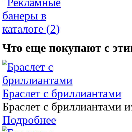
Что еще покупают с эти
Браслет с бриллиантами
Браслет с бриллиантами и
Подробнее