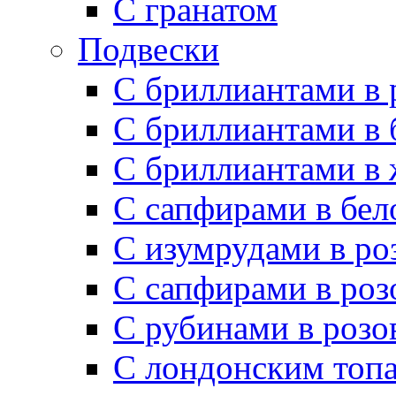
С гранатом
Подвески
С бриллиантами в 
С бриллиантами в 
С бриллиантами в 
С сапфирами в бел
С изумрудами в ро
С сапфирами в роз
С рубинами в розо
С лондонским топ