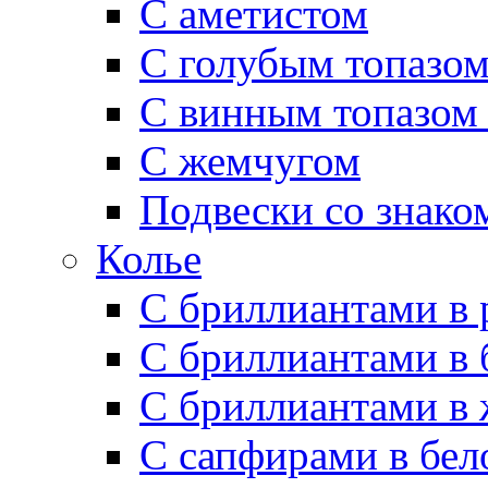
С аметистом
С голубым топазо
С винным топазом 
С жемчугом
Подвески со знако
Колье
С бриллиантами в 
С бриллиантами в 
С бриллиантами в 
С сапфирами в бел