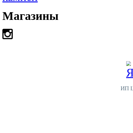
Магазины
ИП Ш