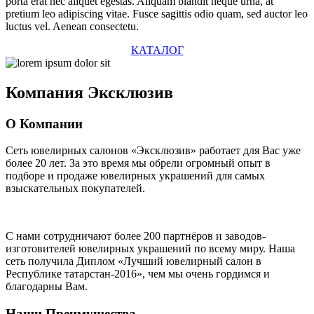
porta erat nec aliquet egestas. Aliquam blandit neque urna, at
pretium leo adipiscing vitae. Fusce sagittis odio quam, sed auctor leo
luctus vel. Aenean consectetu.
КАТАЛОГ
Компания
Эксклюзив
О Компании
Сеть ювелирных салонов «Эксклюзив» работает для Вас уже
более 20 лет
. За это время мы обрели огромный опыт в
подборе и продаже ювелирных украшений для самых
взыскательных покупателей.
С нами сотрудничают
более 200 партнёров
и заводов-
изготовителей ювелирных украшений по всему миру. Наша
сеть получила Диплом
«Лучший ювелирный салон в
Республике татарстан-2016»
, чем мы очень гордимся и
благодарны Вам.
Наши Преимущества