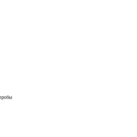
 пробы