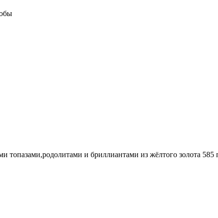
робы
и топазами,родолитами и бриллиантами из жёлтого золота 585