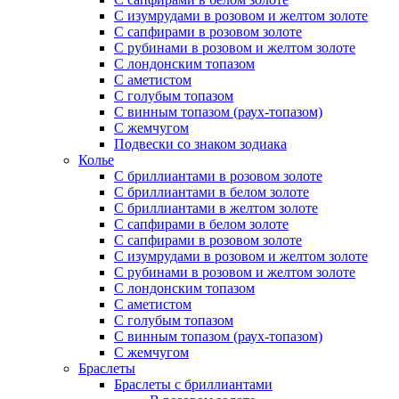
С изумрудами в розовом и желтом золоте
С сапфирами в розовом золоте
С рубинами в розовом и желтом золоте
С лондонским топазом
С аметистом
С голубым топазом
С винным топазом (раух-топазом)
С жемчугом
Подвески со знаком зодиака
Колье
С бриллиантами в розовом золоте
С бриллиантами в белом золоте
С бриллиантами в желтом золоте
С сапфирами в белом золоте
С сапфирами в розовом золоте
С изумрудами в розовом и желтом золоте
С рубинами в розовом и желтом золоте
С лондонским топазом
С аметистом
С голубым топазом
С винным топазом (раух-топазом)
С жемчугом
Браслеты
Браслеты с бриллиантами