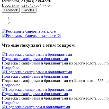
Бутлерова, 29
(843) 238-42-50
Восстания, 62
(843) 564-77-67
Facebook
Google+
Что еще покупают с этим товаром
Подвеска с сапфирами и бриллиантами
Подвеска с сапфирами и бриллиантами из белого золота 585 п
Подробнее
Подвеска с сапфирами и бриллиантами
Подвеска с сапфирами и бриллиантами из белого золота 585 п
Подробнее
Подвеска с сапфирами и бриллиантами
Подвеска с сапфирами и бриллиантами из белого золота 585 п
Подробнее