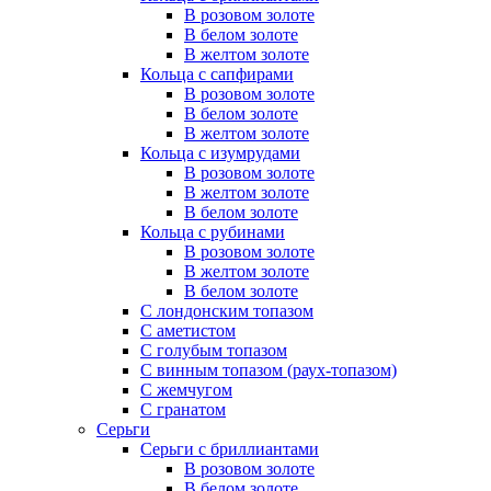
В розовом золоте
В белом золоте
В желтом золоте
Кольца с сапфирами
В розовом золоте
В белом золоте
В желтом золоте
Кольца с изумрудами
В розовом золоте
В желтом золоте
В белом золоте
Кольца с рубинами
В розовом золоте
В желтом золоте
В белом золоте
С лондонским топазом
С аметистом
C голубым топазом
С винным топазом (раух-топазом)
С жемчугом
С гранатом
Серьги
Серьги с бриллиантами
В розовом золоте
В белом золоте