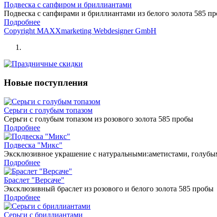
Подвеска с сапфиром и бриллиантами
Подвеска с сапфирами и бриллиантами из белого золота 585 п
Подробнее
Copyright MAXXmarketing Webdesigner GmbH
Новые поступления
Серьги с голубым топазом
Серьги с голубым топазом из розового золота 585 пробы
Подробнее
Подвеска "Микс"
Эксклюзивное украшение с натуральными:аметистами, голубым
Подробнее
Браслет "Версаче"
Эксклюзивный браслет из розового и белого золота 585 пробы
Подробнее
Серьги с бриллиантами