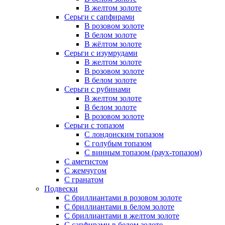
В желтом золоте
Серьги с сапфирами
В розовом золоте
В белом золоте
В жёлтом золоте
Серьги с изумрудами
В желтом золоте
В розовом золоте
В белом золоте
Серьги с рубинами
В желтом золоте
В белом золоте
В розовом золоте
Серьги с топазом
С лондонским топазом
С голубым топазом
С винным топазом (раух-топазом)
С аметистом
С жемчугом
С гранатом
Подвески
С бриллиантами в розовом золоте
С бриллиантами в белом золоте
С бриллиантами в желтом золоте
С сапфирами в белом золоте