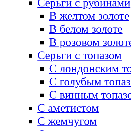
Серьги с рубинами
В желтом золоте
В белом золоте
В розовом золот
Серьги с топазом
С лондонским т
С голубым топа
С винным топазо
С аметистом
С жемчугом