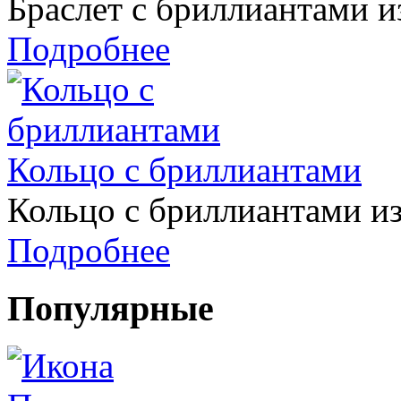
Браслет с бриллиантами и
Подробнее
Кольцо с бриллиантами
Кольцо с бриллиантами из
Подробнее
Популярные