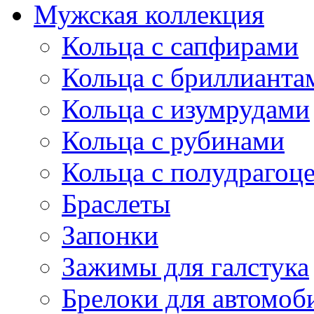
Мужская коллекция
Кольца с сапфирами
Кольца с бриллианта
Кольца с изумрудами
Кольца с рубинами
Кольца с полудраго
Браслеты
Запонки
Зажимы для галстука
Брелоки для автомоб