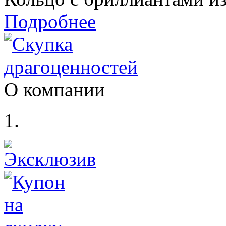
Подробнее
О компании