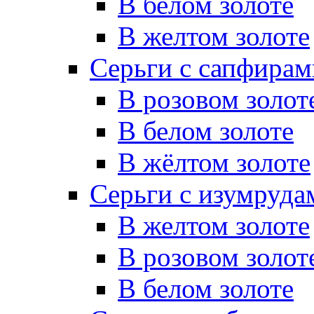
В белом золоте
В желтом золоте
Серьги с сапфирам
В розовом золот
В белом золоте
В жёлтом золоте
Серьги с изумруда
В желтом золоте
В розовом золот
В белом золоте