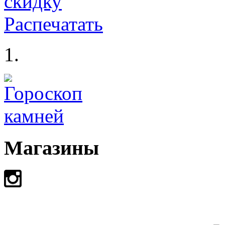
Распечатать
Магазины