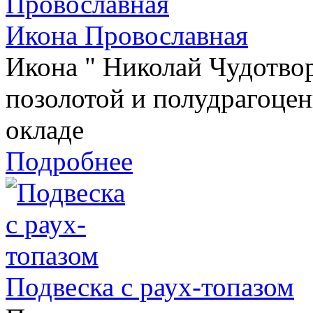
Икона Провославная
Икона " Николай Чудотвор
позолотой и полудрагоце
окладе
Подробнее
Подвеска с раух-топазом