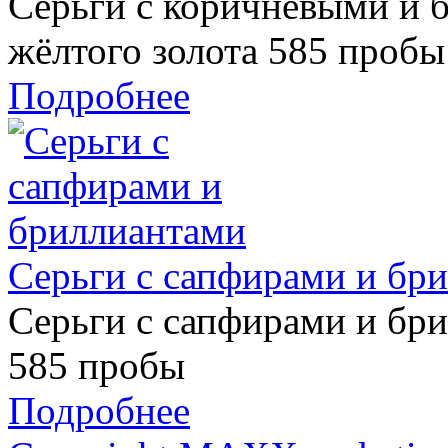
Серьги с коричневыми и 
жёлтого золота 585 пробы
Подробнее
Серьги с сапфирами и бр
Серьги с сапфирами и бри
585 пробы
Подробнее