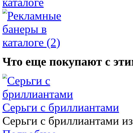
Что еще покупают с эти
Серьги с бриллиантами
Серьги с бриллиантами из