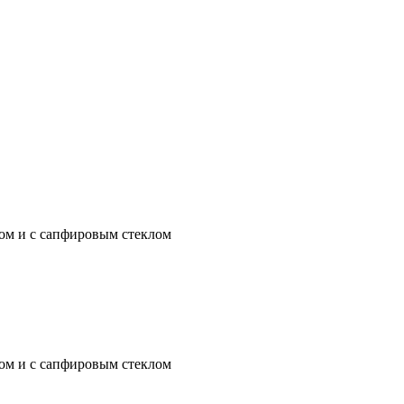
ом и с сапфировым стеклом
ом и с сапфировым стеклом