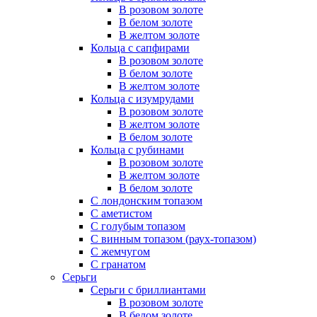
В розовом золоте
В белом золоте
В желтом золоте
Кольца с сапфирами
В розовом золоте
В белом золоте
В желтом золоте
Кольца с изумрудами
В розовом золоте
В желтом золоте
В белом золоте
Кольца с рубинами
В розовом золоте
В желтом золоте
В белом золоте
С лондонским топазом
С аметистом
C голубым топазом
С винным топазом (раух-топазом)
С жемчугом
С гранатом
Серьги
Серьги с бриллиантами
В розовом золоте
В белом золоте