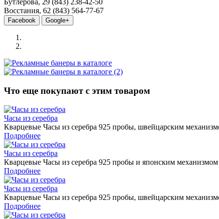
Бутлерова, 29
(843) 238-42-50
Восстания, 62
(843) 564-77-67
Facebook
Google+
Что еще покупают с этим товаром
Часы из серебра
Кварцевые Часы из серебра 925 пробы, швейцарским механизм
Подробнее
Часы из серебра
Кварцевые Часы из серебра 925 пробы и японским механизмом
Подробнее
Часы из серебра
Кварцевые Часы из серебра 925 пробы, швейцарским механизм
Подробнее