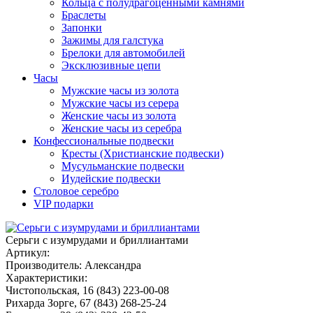
Кольца с полудрагоценными камнями
Браслеты
Запонки
Зажимы для галстука
Брелоки для автомобилей
Эксклюзивные цепи
Часы
Мужские часы из золота
Мужские часы из серера
Женские часы из золота
Женские часы из серебра
Конфессиональные подвески
Кресты (Христианские подвески)
Мусульманские подвески
Иудейские подвески
Столовое серебро
VIP подарки
Серьги с изумрудами и бриллиантами
Артикул:
Производитель:
Александра
Характеристики:
Чистопольская, 16
(843) 223-00-08
Рихарда Зорге, 67
(843) 268-25-24