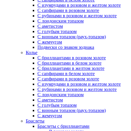
С изумрудами в розовом и желтом золоте
С сапфирами в розовом золоте
С рубинами в розовом и желтом золоте
С лондонским топазом
С аметистом
С голубым топазом
С винным топазом (раух-топазом)
С жемчугом
Подвески со знаком зодиака
Колье
С бриллиантами в розовом золоте
С бриллиантами в белом золоте
С бриллиантами в желтом золоте
С сапфирами в белом золоте
С сапфирами в розовом золоте
С изумрудами в розовом и желтом золоте
С рубинами в розовом и желтом золоте
С лондонским топазом
С аметистом
С голубым топазом
С винным топазом (раух-топазом)
С жемчугом
Браслеты
Браслеты с бриллиантами