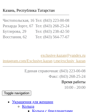
Казань, Республика Татарстан
Чистопольская, 16
Тел: (843) 223-00-08
Рихарда Зорге, 67
Тел: (843) 268-25-24
Бутлерова, 29
Тел: (843) 238-42-50
Восстания, 62
Тел: (843) 564-77-67
exclusive-kazan@yandex.ru
instagram.com/Exclusive.kazan
t.me/exclusiv_kazan
Единая справочная: (843) 223-00-08
Факс: (843) 268-25-24
Время работы
10:00 - 20:00
Toggle navigation
Украшения для женщин
Кольца
Кольца с бриллиантами