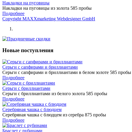
Накладки на пуговицы
Накладки на пуговицы из золота 585 пробы
Подробнее
Copyright MAXXmarketing Webdesigner GmbH
Новые поступления
Серьги с сапфирами и бриллиантами
Серьги с сапфирами и бриллиантами в белом золоте 585 пробы
Подробнее
Серьги с бриллиантами
Серьги с бриллиантами из белого золота 585 пробы
Подробнее
Серебряная чашка с блюдцем
Серебряная чашка с блюдцем из серебра 875 пробы
Подробнее
Браслет с рубинами