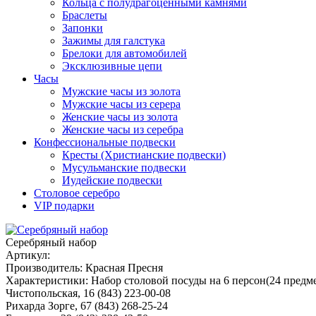
Кольца с полудрагоценными камнями
Браслеты
Запонки
Зажимы для галстука
Брелоки для автомобилей
Эксклюзивные цепи
Часы
Мужские часы из золота
Мужские часы из серера
Женские часы из золота
Женские часы из серебра
Конфессиональные подвески
Кресты (Христианские подвески)
Мусульманские подвески
Иудейские подвески
Столовое серебро
VIP подарки
Серебряный набор
Артикул:
Производитель:
Красная Пресня
Характеристики:
Набор столовой посуды на 6 персон(24 предме
Чистопольская, 16
(843) 223-00-08
Рихарда Зорге, 67
(843) 268-25-24