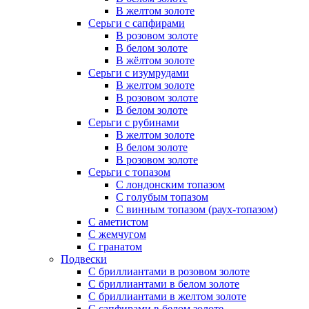
В желтом золоте
Серьги с сапфирами
В розовом золоте
В белом золоте
В жёлтом золоте
Серьги с изумрудами
В желтом золоте
В розовом золоте
В белом золоте
Серьги с рубинами
В желтом золоте
В белом золоте
В розовом золоте
Серьги с топазом
С лондонским топазом
С голубым топазом
С винным топазом (раух-топазом)
С аметистом
С жемчугом
С гранатом
Подвески
С бриллиантами в розовом золоте
С бриллиантами в белом золоте
С бриллиантами в желтом золоте
С сапфирами в белом золоте