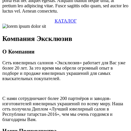
porta erat nec aliquet egestas. Aliquam blandit neque urna, at
pretium leo adipiscing vitae. Fusce sagittis odio quam, sed auctor leo
luctus vel. Aenean consectetu.
КАТАЛОГ
Компания
Эксклюзив
О Компании
Сеть ювелирных салонов «Эксклюзив» работает для Вас уже
более 20 лет
. За это время мы обрели огромный опыт в
подборе и продаже ювелирных украшений для самых
взыскательных покупателей.
С нами сотрудничают
более 200 партнёров
и заводов-
изготовителей ювелирных украшений по всему миру. Наша
сеть получила Диплом
«Лучший ювелирный салон в
Республике татарстан-2016»
, чем мы очень гордимся и
благодарны Вам.
Наши Преимущества