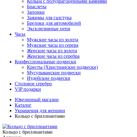
Кольца с полудрагоценными камнями
Браслеты
Запонки
Зажимы для галстука
Брелоки для автомобилей
Эксклюзивные цепи
Часы
Мужские часы из золота
Мужские часы из серера
Женские часы из золота
Женские часы из серебра
Конфессиональные подвески
Кресты (Христианские подвески)
Мусульманские подвески
Иудейские подвески
Столовое серебро
VIP подарки
Ювелирный магазин
Каталог
Украшения для женщин
Кольцо с бриллиантами
Кольцо с бриллиантами