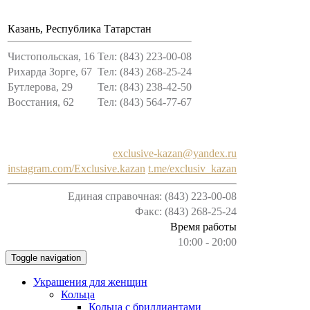
Казань, Республика Татарстан
Чистопольская, 16
Тел: (843) 223-00-08
Рихарда Зорге, 67
Тел: (843) 268-25-24
Бутлерова, 29
Тел: (843) 238-42-50
Восстания, 62
Тел: (843) 564-77-67
exclusive-kazan@yandex.ru
instagram.com/Exclusive.kazan
t.me/exclusiv_kazan
Единая справочная: (843) 223-00-08
Факс: (843) 268-25-24
Время работы
10:00 - 20:00
Toggle navigation
Украшения для женщин
Кольца
Кольца с бриллиантами