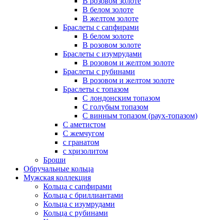
В розовом золоте
В белом золоте
В желтом золоте
Браслеты с сапфирами
В белом золоте
В розовом золоте
Браслеты с изумрудами
В розовом и желтом золоте
Браслеты с рубинами
В розовом и желтом золоте
Браслеты с топазом
С лондонским топазом
С голубым топазом
С винным топазом (раух-топазом)
С аметистом
С жемчугом
с гранатом
с хризолитом
Броши
Обручальные кольца
Мужская коллекция
Кольца с сапфирами
Кольца с бриллиантами
Кольца с изумрудами
Кольца с рубинами