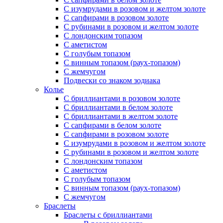
С изумрудами в розовом и желтом золоте
С сапфирами в розовом золоте
С рубинами в розовом и желтом золоте
С лондонским топазом
С аметистом
С голубым топазом
С винным топазом (раух-топазом)
С жемчугом
Подвески со знаком зодиака
Колье
С бриллиантами в розовом золоте
С бриллиантами в белом золоте
С бриллиантами в желтом золоте
С сапфирами в белом золоте
С сапфирами в розовом золоте
С изумрудами в розовом и желтом золоте
С рубинами в розовом и желтом золоте
С лондонским топазом
С аметистом
С голубым топазом
С винным топазом (раух-топазом)
С жемчугом
Браслеты
Браслеты с бриллиантами