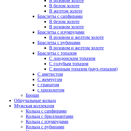
В розовом золоте
В белом золоте
В желтом золоте
Браслеты с сапфирами
В белом золоте
В розовом золоте
Браслеты с изумрудами
В розовом и желтом золоте
Браслеты с рубинами
В розовом и желтом золоте
Браслеты с топазом
С лондонским топазом
С голубым топазом
С винным топазом (раух-топазом)
С аметистом
С жемчугом
с гранатом
с хризолитом
Броши
Обручальные кольца
Мужская коллекция
Кольца с сапфирами
Кольца с бриллиантами
Кольца с изумрудами
Кольца с рубинами