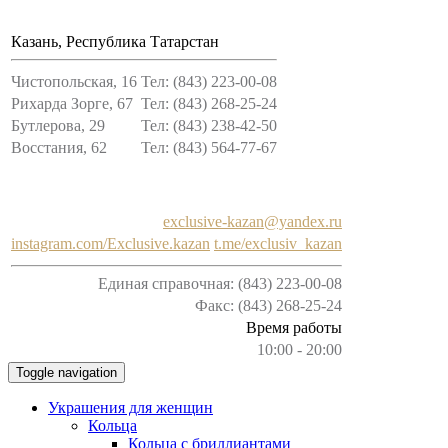
Казань, Республика Татарстан
Чистопольская, 16
Тел: (843) 223-00-08
Рихарда Зорге, 67
Тел: (843) 268-25-24
Бутлерова, 29
Тел: (843) 238-42-50
Восстания, 62
Тел: (843) 564-77-67
exclusive-kazan@yandex.ru
instagram.com/Exclusive.kazan
t.me/exclusiv_kazan
Единая справочная: (843) 223-00-08
Факс: (843) 268-25-24
Время работы
10:00 - 20:00
Toggle navigation
Украшения для женщин
Кольца
Кольца с бриллиантами