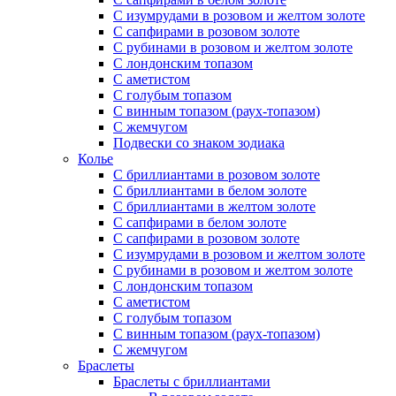
С изумрудами в розовом и желтом золоте
С сапфирами в розовом золоте
С рубинами в розовом и желтом золоте
С лондонским топазом
С аметистом
С голубым топазом
С винным топазом (раух-топазом)
С жемчугом
Подвески со знаком зодиака
Колье
С бриллиантами в розовом золоте
С бриллиантами в белом золоте
С бриллиантами в желтом золоте
С сапфирами в белом золоте
С сапфирами в розовом золоте
С изумрудами в розовом и желтом золоте
С рубинами в розовом и желтом золоте
С лондонским топазом
С аметистом
С голубым топазом
С винным топазом (раух-топазом)
С жемчугом
Браслеты
Браслеты с бриллиантами