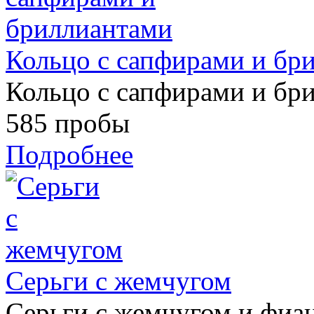
Кольцо с сапфирами и бр
Кольцо с сапфирами и бри
585 пробы
Подробнее
Серьги с жемчугом
Серьги с жемчугом и фиан