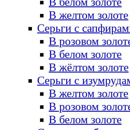
В белом золоте
В желтом золоте
Серьги с сапфирам
В розовом золот
В белом золоте
В жёлтом золоте
Серьги с изумруда
В желтом золоте
В розовом золот
В белом золоте