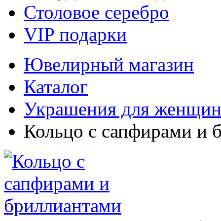
Столовое серебро
VIP подарки
Ювелирный магазин
Каталог
Украшения для женщи
Кольцо с сапфирами и 