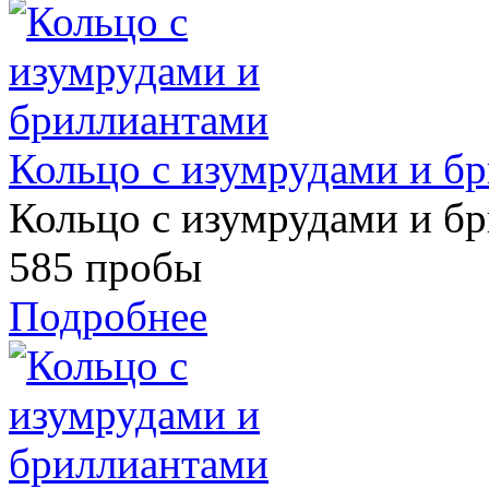
Кольцо с изумрудами и б
Кольцо с изумрудами и бр
585 пробы
Подробнее