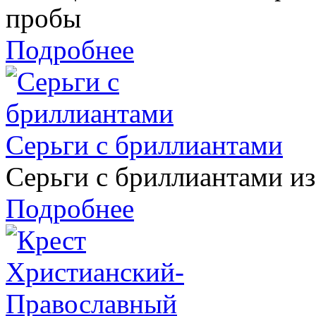
пробы
Подробнее
Серьги с бриллиантами
Серьги с бриллиантами из
Подробнее