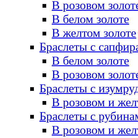
В розовом золот
В белом золоте
В желтом золоте
Браслеты с сапфир
В белом золоте
В розовом золот
Браслеты с изумру
В розовом и жел
Браслеты с рубина
В розовом и жел