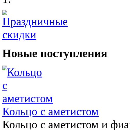
Новые поступления
Кольцо с аметистом
Кольцо с аметистом и фиа