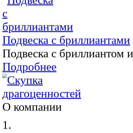
Подвеска с бриллиантами
Подвеска с бриллиантом и
Подробнее
О компании