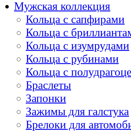
Мужская коллекция
Кольца с сапфирами
Кольца с бриллианта
Кольца с изумрудами
Кольца с рубинами
Кольца с полудраго
Браслеты
Запонки
Зажимы для галстука
Брелоки для автомоб