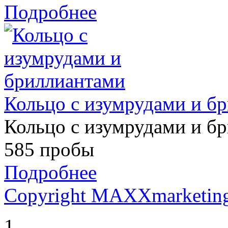
Подробнее
Кольцо с изумрудами и б
Кольцо с изумрудами и бр
585 пробы
Подробнее
Copyright MAXXmarketin