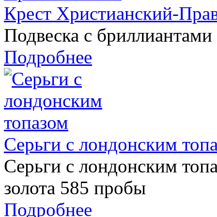
Крест Христианский-Пра
Подвеска с бриллиантами 
Подробнее
Серьги с лондонским топ
Серьги с лондонским топа
золота 585 пробы
Подробнее