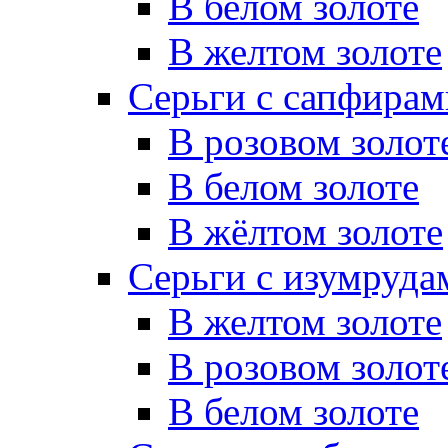
В белом золоте
В желтом золоте
Серьги с сапфирам
В розовом золот
В белом золоте
В жёлтом золоте
Серьги с изумруда
В желтом золоте
В розовом золот
В белом золоте