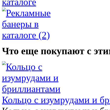
Что еще покупают с эти
Кольцо с изумрудами и б