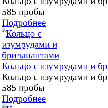
Кольцо с изумрудами и бр
585 пробы
Подробнее
Кольцо с изумрудами и б
Кольцо с изумрудами и бр
585 пробы
Подробнее