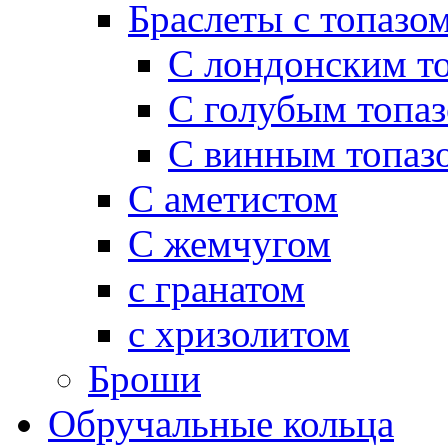
Браслеты с топазо
С лондонским т
С голубым топа
С винным топазо
С аметистом
С жемчугом
с гранатом
с хризолитом
Броши
Обручальные кольца