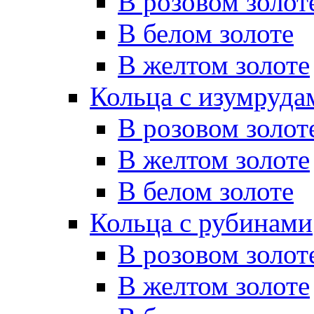
В розовом золот
В белом золоте
В желтом золоте
Кольца с изумруда
В розовом золот
В желтом золоте
В белом золоте
Кольца с рубинами
В розовом золот
В желтом золоте