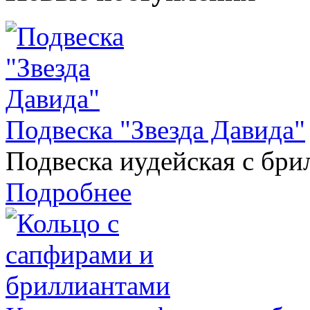
Подвеска "Звезда Давида"
Подвеска иудейская с бри
Подробнее