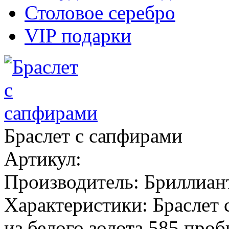
Столовое серебро
VIP подарки
Браслет с сапфирами
Артикул:
Производитель:
Бриллиан
Характеристики:
Браслет 
из белого золота 585 про