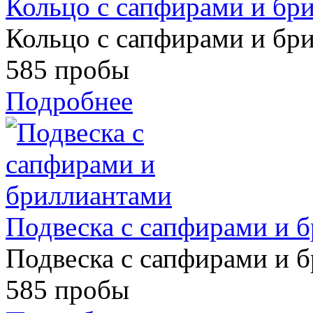
Кольцо с сапфирами и бр
Кольцо с сапфирами и бри
585 пробы
Подробнее
Подвеска с сапфирами и 
Подвеска с сапфирами и б
585 пробы