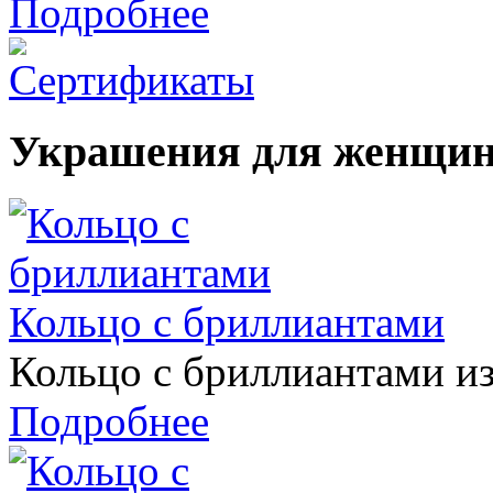
Подробнее
Украшения для женщи
Кольцо с бриллиантами
Кольцо с бриллиантами из
Подробнее