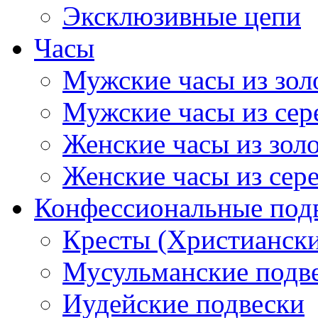
Эксклюзивные цепи
Часы
Мужские часы из зол
Мужские часы из сер
Женские часы из зол
Женские часы из сер
Конфессиональные под
Кресты (Христиански
Мусульманские подв
Иудейские подвески