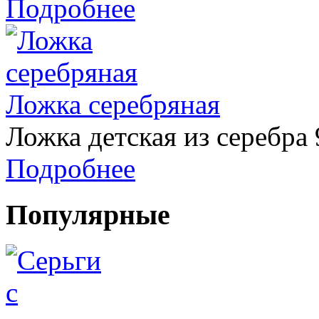
Подробнее
Ложка серебряная
Ложка детская из серебра
Подробнее
Популярные