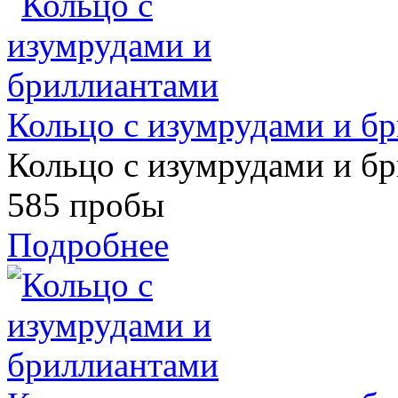
Кольцо с изумрудами и б
Кольцо с изумрудами и бр
585 пробы
Подробнее