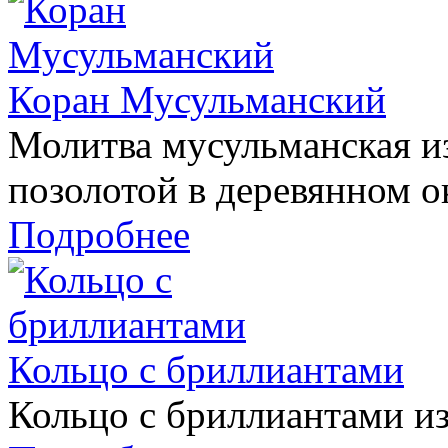
Коран Мусульманский
Молитва мусульманская из
позолотой в деревянном о
Подробнее
Кольцо с бриллиантами
Кольцо с бриллиантами из