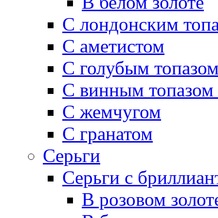
В белом золоте
С лондонским топ
С аметистом
C голубым топазо
С винным топазом 
С жемчугом
С гранатом
Серьги
Серьги с бриллиан
В розовом золот