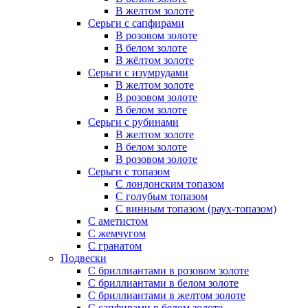
В желтом золоте
Серьги с сапфирами
В розовом золоте
В белом золоте
В жёлтом золоте
Серьги с изумрудами
В желтом золоте
В розовом золоте
В белом золоте
Серьги с рубинами
В желтом золоте
В белом золоте
В розовом золоте
Серьги с топазом
С лондонским топазом
С голубым топазом
С винным топазом (раух-топазом)
С аметистом
С жемчугом
С гранатом
Подвески
С бриллиантами в розовом золоте
С бриллиантами в белом золоте
С бриллиантами в желтом золоте
С сапфирами в белом золоте