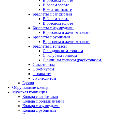
В розовом золоте
В белом золоте
В желтом золоте
Браслеты с сапфирами
В белом золоте
В розовом золоте
Браслеты с изумрудами
В розовом и желтом золоте
Браслеты с рубинами
В розовом и желтом золоте
Браслеты с топазом
С лондонским топазом
С голубым топазом
С винным топазом (раух-топазом)
С аметистом
С жемчугом
с гранатом
с хризолитом
Броши
Обручальные кольца
Мужская коллекция
Кольца с сапфирами
Кольца с бриллиантами
Кольца с изумрудами
Кольца с рубинами