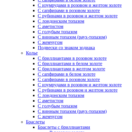
С изумрудами в розовом и желтом золоте
С сапфирами в розовом золоте
С рубинами в розовом и желтом золоте
С лондонским топазом
С аметистом
С голубым топазом
С винным топазом (раух-топазом)
С жемчугом
Подвески со знаком зодиака
Колье
С бриллиантами в розовом золоте
С бриллиантами в белом золоте
С бриллиантами в желтом золоте
С сапфирами в белом золоте
С сапфирами в розовом золоте
С изумрудами в розовом и желтом золоте
С рубинами в розовом и желтом золоте
С лондонским топазом
С аметистом
С голубым топазом
С винным топазом (раух-топазом)
С жемчугом
Браслеты
Браслеты с бриллиантами