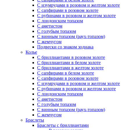
С изумрудами в розовом и желтом золоте
С сапфирами в розовом золоте
С рубинами в розовом и желтом золоте
С лондонским топазом
С аметистом
С голубым топазом
С винным топазом (раух-топазом)
С жемчугом
Подвески со знаком зодиака
Колье
С бриллиантами в розовом золоте
С бриллиантами в белом золоте
С бриллиантами в желтом золоте
С сапфирами в белом золоте
С сапфирами в розовом золоте
С изумрудами в розовом и желтом золоте
С рубинами в розовом и желтом золоте
С лондонским топазом
С аметистом
С голубым топазом
С винным топазом (раух-топазом)
С жемчугом
Браслеты
Браслеты с бриллиантами