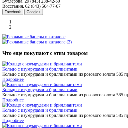
Бутлерова, 29
(843) 238-42-50
Восстания, 62
(843) 564-77-67
Facebook
Google+
Что еще покупают с этим товаром
Кольцо с изумрудами и бриллиантами
Кольцо с изумрудами и бриллиантами из розового золота 585 
Подробнее
Кольцо с изумрудами и бриллиантами
Кольцо с изумрудами и бриллиантами из розового золота 585 
Подробнее
Кольцо с изумрудами и бриллиантами
Кольцо с изумрудами и бриллиантами из розового золота 585 
Подробнее