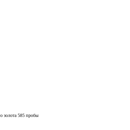
о золота 585 пробы