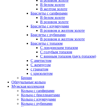
В розовом золоте
В белом золоте
В желтом золоте
Браслеты с сапфирами
В белом золоте
В розовом золоте
Браслеты с изумрудами
В розовом и желтом золоте
Браслеты с рубинами
В розовом и желтом золоте
Браслеты с топазом
С лондонским топазом
С голубым топазом
С винным топазом (раух-топазом)
С аметистом
С жемчугом
с гранатом
с хризолитом
Броши
Обручальные кольца
Мужская коллекция
Кольца с сапфирами
Кольца с бриллиантами
Кольца с изумрудами
Кольца с рубинами