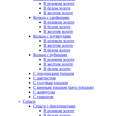
В розовом золоте
В белом золоте
В желтом золоте
Кольца с сапфирами
В розовом золоте
В белом золоте
В желтом золоте
Кольца с изумрудами
В розовом золоте
В желтом золоте
В белом золоте
Кольца с рубинами
В розовом золоте
В желтом золоте
В белом золоте
С лондонским топазом
С аметистом
C голубым топазом
С винным топазом (раух-топазом)
С жемчугом
С гранатом
Серьги
Серьги с бриллиантами
В розовом золоте
В белом золоте