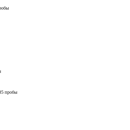
пробы
ы
585 пробы