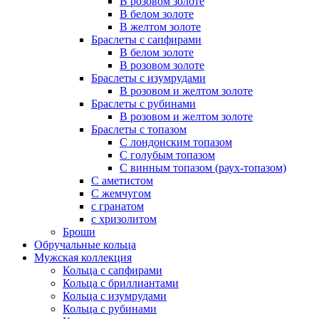
В розовом золоте
В белом золоте
В желтом золоте
Браслеты с сапфирами
В белом золоте
В розовом золоте
Браслеты с изумрудами
В розовом и желтом золоте
Браслеты с рубинами
В розовом и желтом золоте
Браслеты с топазом
С лондонским топазом
С голубым топазом
С винным топазом (раух-топазом)
С аметистом
С жемчугом
с гранатом
с хризолитом
Броши
Обручальные кольца
Мужская коллекция
Кольца с сапфирами
Кольца с бриллиантами
Кольца с изумрудами
Кольца с рубинами