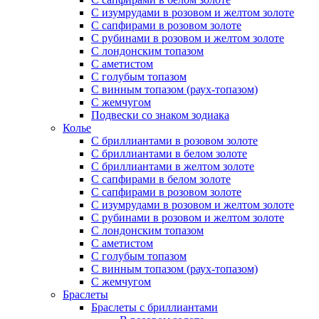
С изумрудами в розовом и желтом золоте
С сапфирами в розовом золоте
С рубинами в розовом и желтом золоте
С лондонским топазом
С аметистом
С голубым топазом
С винным топазом (раух-топазом)
С жемчугом
Подвески со знаком зодиака
Колье
С бриллиантами в розовом золоте
С бриллиантами в белом золоте
С бриллиантами в желтом золоте
С сапфирами в белом золоте
С сапфирами в розовом золоте
С изумрудами в розовом и желтом золоте
С рубинами в розовом и желтом золоте
С лондонским топазом
С аметистом
С голубым топазом
С винным топазом (раух-топазом)
С жемчугом
Браслеты
Браслеты с бриллиантами