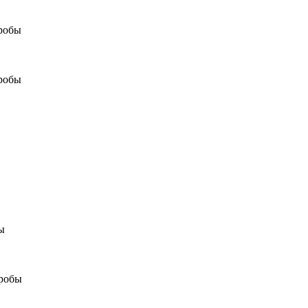
пробы
пробы
ы
пробы