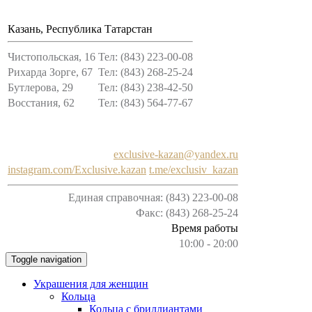
Казань, Республика Татарстан
Чистопольская, 16
Тел: (843) 223-00-08
Рихарда Зорге, 67
Тел: (843) 268-25-24
Бутлерова, 29
Тел: (843) 238-42-50
Восстания, 62
Тел: (843) 564-77-67
exclusive-kazan@yandex.ru
instagram.com/Exclusive.kazan
t.me/exclusiv_kazan
Единая справочная: (843) 223-00-08
Факс: (843) 268-25-24
Время работы
10:00 - 20:00
Toggle navigation
Украшения для женщин
Кольца
Кольца с бриллиантами