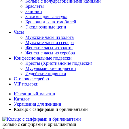
Кольца с полудрагоценными камнями
Браслеты
Запонки
Зажимы для галстука
Брелоки для автомобилей
Эксклюзивные цепи
Часы
Мужские часы из золота
Мужские часы из серера
Женские часы из золота
Женские часы из серебра
Конфессиональные подвески
Кресты (Христианские подвески)
Мусульманские подвески
Иудейские подвески
Столовое серебро
VIP подарки
Ювелирный магазин
Каталог
Украшения для женщин
Кольцо с сапфирами и бриллиантами
Кольцо с сапфирами и бриллиантами